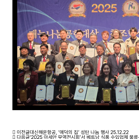
이전글
대신해운항공, ‘애덕의 집’ 성탄 나눔 행사
25.12.22
다음글
‘2025 아세안 무역전시회’서 베트남 식품 수입업체 물류